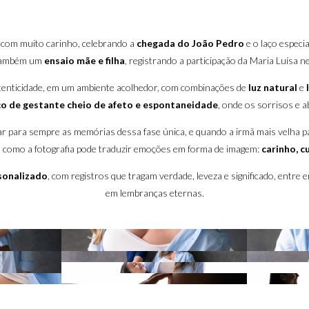
o com muito carinho, celebrando a
chegada do João Pedro
e o laço especi
i também um
ensaio mãe e filha
, registrando a participação da Maria Luísa
utenticidade, em um ambiente acolhedor, com combinações de
luz natural
e
co de gestante cheio de afeto e espontaneidade
, onde os sorrisos e a
r para sempre as memórias dessa fase única, e quando a irmã mais velha pa
ra como a fotografia pode traduzir emoções em forma de imagem:
carinho, c
sonalizado
, com registros que tragam verdade, leveza e significado, entre
em lembranças eternas.