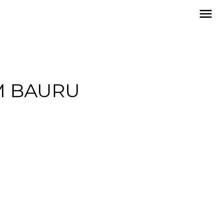
menu
M BAURU