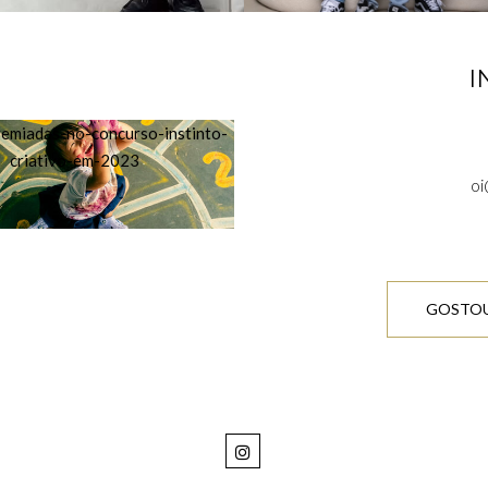
S
I
oi
GOSTOU