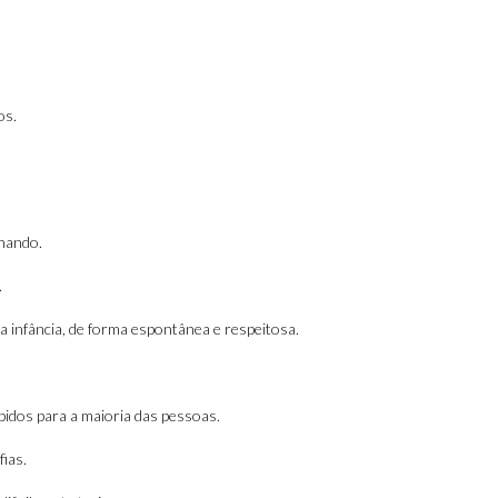
os.
nando.
.
a infância, de forma espontânea e respeitosa.
dos para a maioria das pessoas.
ias.