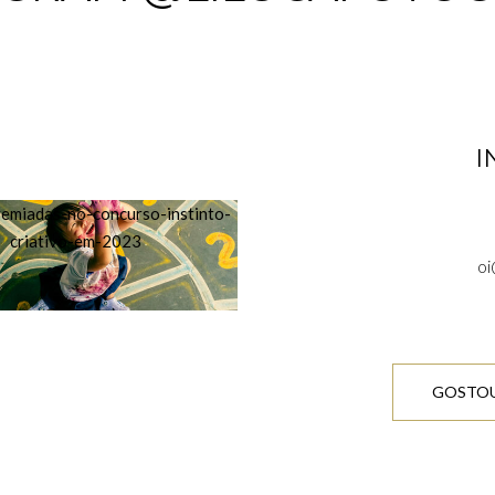
S
I
oi
GOSTOU