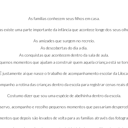
As famílias conhecem seus filhos em casa.
s existe uma parte importante da infância que acontece longe dos seus olh
As amizades que surgem no recreio.
As descobertas do dia a dia.
As conquistas que acontecem dentro da sala de aula.
quenos momentos que ajudam a construir quem aquela criança está se tor
É justamente aí que nasce o trabalho de acompanhamento escolar da Liloca
ompanho a rotina das crianças dentro da escola para registrar cenas reais d
Costumo dizer que sou uma espécie de abelhinha dentro da escola.
observo, acompanho e recolho pequenos momentos que passariam despercebi
entos que depois são levados de volta para as famílias através das fotograf