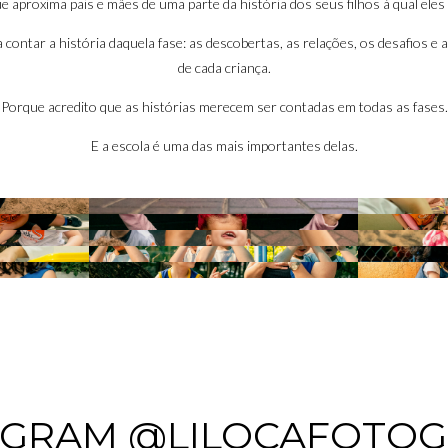
e aproxima pais e mães de uma parte da história dos seus filhos à qual eles 
 a contar a história daquela fase: as descobertas, as relações, os desafios 
de cada criança.
Porque acredito que as histórias merecem ser contadas em todas as fases.
E a escola é uma das mais importantes delas.
AGRAM @LILOCAFOTOG